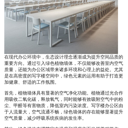
在现代办公环境中，生态设计理念逐渐成为提升空间品质的
重要方向。通过引入绿色植物墙体，不仅能够改善室内空气
质量，还能为办公区域带来诸多环境和心理上的益处。尤其
是在高密度的写字楼空间中，绿色元素的运用有助于打造更
加健康、舒适的工作氛围。
首先，植物墙体具有显著的空气净化功能。植物通过光合作
用吸收二氧化碳，释放氧气，同时能够有效吸附空气中的粉
尘、甲醛等有害物质，降低室内污染浓度。写字楼办公区由
于人流量大，空气流通不畅，绿色墙体的存在能够显著提升
空气质量，减少呼吸系统疾病的发生率。