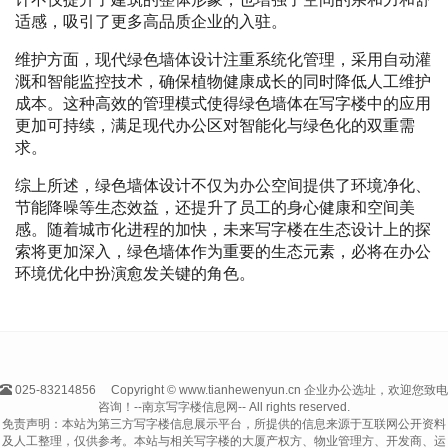
适感，吸引了更多高品质企业的入驻。
维护方面，现代绿色墙体设计注重系统化管理，采用自动灌
溉和智能监控技术，确保植物健康成长的同时降低人工维护
成本。这种高效的管理模式使得绿色墙体在写字楼中的应用
更加可持续，满足现代办公区对智能化与绿色化的双重需
求。
综上所述，绿色墙体设计不仅为办公空间提供了环境净化、
节能降噪等生态效益，还提升了员工的身心健康和空间美
感。随着城市化进程的加快，未来写字楼在生态设计上的探
索将更加深入，绿色墙体作为重要的生态元素，必将在办公
环境优化中扮演愈发关键的角色。
025-83214856
Copyright © www.tianhewenyun.cn 企业办公选址，欢迎您致电
咨询！--南京写字楼信息网-- All rights reserved.
免责声明：本站为第三方写字楼信息展示平台，所提供的信息来源于互联网公开资料
及人工整理，仅供参考。本站与相关写字楼的大厦产权方、物业管理方、开发商、运