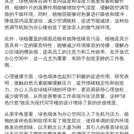
其次，绿色墙体在调节室内温度和湿度方面发挥着积极作
用。植物叶片的蒸腾作用能够增加空气湿度，缓解因空调导
致的干燥环境。同时，植物层能够对热量进行吸收和缓冲，
降低室内温度波动，减少空调能耗，促进节能减排。这种自
然调节机制为办公楼创造了更加宜人的微气候环境。
此外，绿植覆盖的墙面还能有效降低噪音污染。植物及其介
质具有一定的吸音特性，能够减少环境噪音的传播，缓解办
公区域的嘈杂感，提高员工的注意力和工作效率。在开放式
办公空间中，这一点尤为重要，有助于创造安静的工作氛
围。
心理健康方面，绿色墙体也起到了积极的促进作用。研究表
明，接触自然元素能够缓解压力，提升情绪稳定性和创造
力。办公人员在绿植环绕的环境中，更容易获得心理放松，
减少疲劳感，从而改善整体工作表现与生活质量。这种“绿
色疗愈”效应为现代写字楼的设计增添了新的价值维度。
从美学角度看，绿色墙体为办公空间注入了生机与活力。植
物的多样色彩和纹理丰富了视觉层次，使得单调的室内环境
焕发自然韵味。以天鹤文云大厦为例，其引入的垂直绿化设
计不仅提升了建筑的整体形象，也增强了空间的亲和力和舒