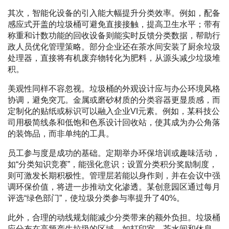
其次，智能化设备的引入能大幅提升分类效率。例如，配备
感应式开盖的垃圾桶可避免直接接触，提高卫生水平；带有
称重和计数功能的回收设备则能实时反馈分类数据，帮助行
政人员优化管理策略。部分企业还在茶水间安装了厨余垃圾
处理器，直接将有机废弃物转化为肥料，从源头减少垃圾堆
积。
美观性同样不容忽视。垃圾桶的外观设计应与办公环境风格
协调，避免突兀。金属或磨砂材质的分类容器更显质感，而
定制化的贴纸或标识可以融入企业VI元素。例如，某科技公
司用极简线条和低饱和色系设计回收站，使其成为办公角落
的装饰品，而非单纯的工具。
员工参与度是成功的基础。定期举办环保培训或趣味活动，
如“分类知识竞赛”，能强化意识；设置分类积分奖励制度，
则可激发长期积极性。管理层若能以身作则，并在会议中强
调环保价值，将进一步推动文化渗透。某创意园区通过每月
评选“绿色部门”，使垃圾分类参与率提升了40%。
此外，合理的动线规划能减少分类带来的额外负担。垃圾桶
应分布在高频产生垃圾的区域，如打印室、茶水间和休息