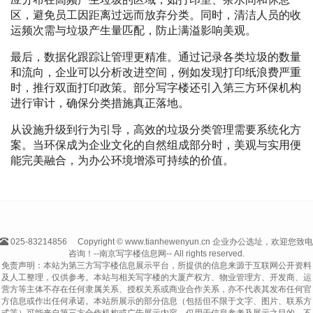
区，避免员工因距离过远而放弃分类。同时，清洁人员的收
运频次需与垃圾产生量匹配，防止满溢影响美观。
最后，数据化跟踪让管理更精准。通过记录各类垃圾的数量
和流向，企业可以分析改进空间，例如发现打印纸浪费严重
时，推行双面打印政策。部分写字楼还引入第三方环保机构
进行审计，确保分类措施真正落地。
从设施升级到行为引导，高效的垃圾分类管理需要系统化方
案。当环保成为企业文化的自然组成部分时，美观与实用便
能完美融合，为办公环境增添可持续的价值。
025-83214856
Copyright © www.tianhewenyun.cn 企业办公选址，欢迎您致电
咨询！--南京写字楼信息网-- All rights reserved.
免责声明：本站为第三方写字楼信息展示平台，所提供的信息来源于互联网公开资料
及人工整理，仅供参考。本站与相关写字楼的大厦产权方、物业管理方、开发商、运
营方等主体不存在任何隶属关系、授权关系或商业合作关系，亦不代表其发布任何官
方信息或作出任何承诺。本站所展示的部分信息（包括但不限于文字、图片、联系方